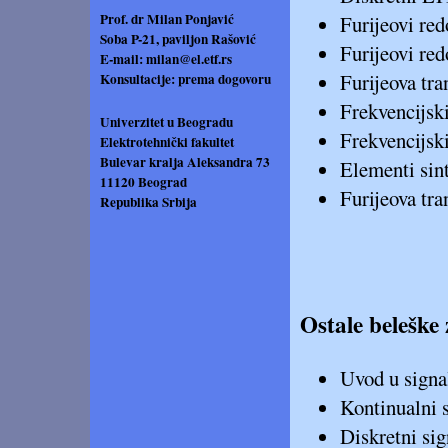
Prof. dr Milan Ponjavić
Furijeovi red
Soba P-21, paviljon Rašović
Furijeovi red
E-mail:
milan@el.etf.rs
Furijeova tra
Konsultacije: prema dogovoru
Frekvencijs
Univerzitet u Beogradu
Frekvencijs
Elektrotehnički fakultet
Bulevar kralja Aleksandra 73
Elementi sin
11120 Beograd
Furijeova tra
Republika Srbija
Ostale beleške
Uvod u signa
Kontinualni 
Diskretni si