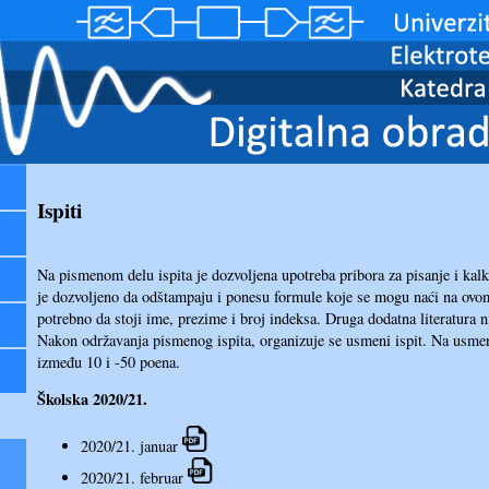
Ispiti
Na pismenom delu ispita je dozvoljena upotreba pribora za pisanje i kal
je dozvoljeno da odštampaju i ponesu formule koje se mogu naći na ov
potrebno da stoji ime, prezime i broj indeksa. Druga dodatna literatura n
Nakon održavanja pismenog ispita, organizuje se usmeni ispit. Na usme
između 10 i -50 poena.
Školska 2020/21.
2020/21. januar
2020/21. februar