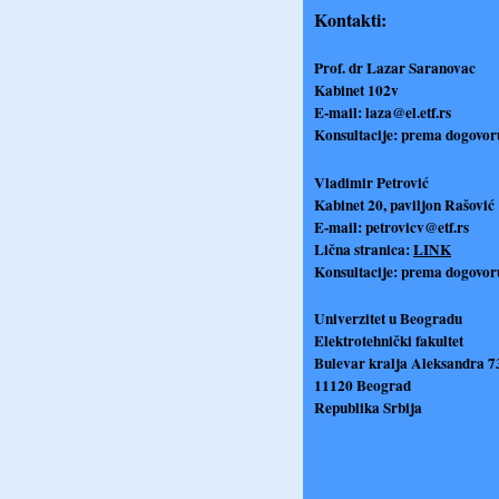
Kontakti:
Prof. dr Lazar Saranovac
Kabinet 102v
E-mail:
laza@el.etf.rs
Konsultacije: prema dogovor
Vladimir Petrović
Kabinet 20, paviljon Rašović
E-mail:
petrovicv@etf.rs
Lična stranica:
LINK
Konsultacije: prema dogovor
Univerzitet u Beogradu
Elektrotehnički fakultet
Bulevar kralja Aleksandra 7
11120 Beograd
Republika Srbija