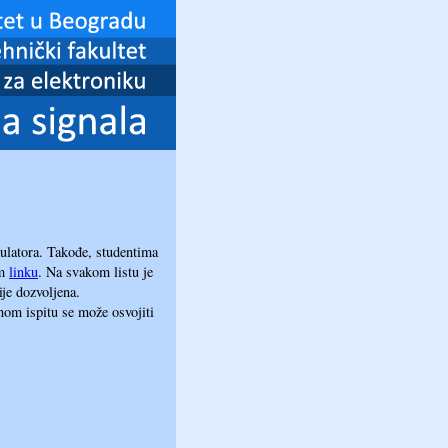
kulatora. Takođe, studentima
om
linku
. Na svakom listu je
ije dozvoljena.
nom ispitu se može osvojiti