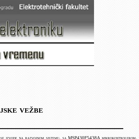
jske ve
žbe
 se izvode na razvojnom sistemu, sa MSP430F5438A mikrokontrolerom, 