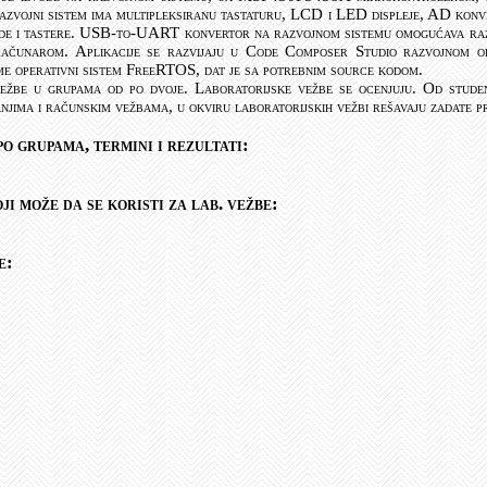
zvojni sistem ima multipleksiranu tastaturu, LCD i LED displeje, AD kon
ode i tastere. USB-to-UART konvertor na razvojnom sistemu omogućava razv
 računarom. Aplikacije se razvijaju u Code Composer Studio razvojnom 
e operativni sistem FreeRTOS, dat je sa potrebnim source kodom.
žbe u grupama od po dvoje. Laboratorijske vežbe se ocenjuju. Od stude
njima i računskim vežbama, u okviru laboratorijskih vežbi rešavaju zadate 
o grupama, termini i rezultati:
ji može da se koristi za lab. vežbe:
e: