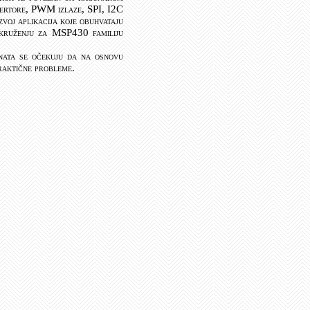
vertore, PWM izlaze, SPI, I2C
oj aplikacija koje obuhvataju
okruženju za MSP430 familiju
nata se očekuju da na osnovu
praktične probleme.