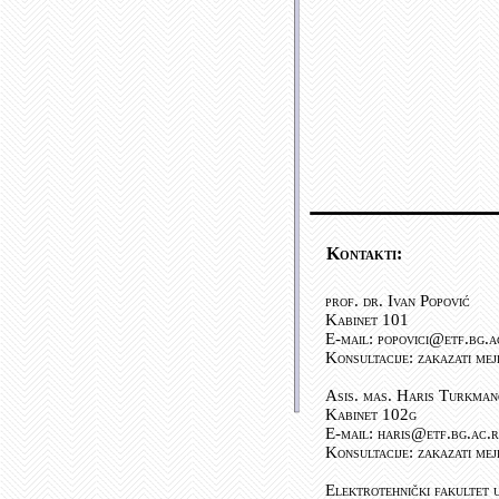
Kontakti:
prof. dr. Ivan Popović
Kabinet 101
E-mail: popovici@etf.bg.a
Konsultacije: zakazati me
Asis. mas. Haris Turkman
Kabinet 102g
E-mail: haris@etf.bg.ac.r
Konsultacije: zakazati me
Elektrotehnički fakultet 