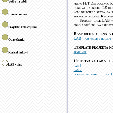
Vežbe na tabli
preko FET Debugger-a. Ra
i one-wire senzore, LE di
komunikaciju sistema sa
Domaći zadaci
mikrokontrolera. Real-tim
Studenti rade LAB ve
znanja stečenih na predava
Projekti i kolokvijumi
Raspored studenata p
LAB - raspored i termini
Obaveštenja
Template
projekta ko
template
Korisni linkovi
Uputstva za lab vezb
LAB vežbe
lab 1
lab 2
dodatni materijal za lab 1