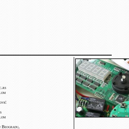
c.rs
jlom
ović
s
jlom
u Beogradu,