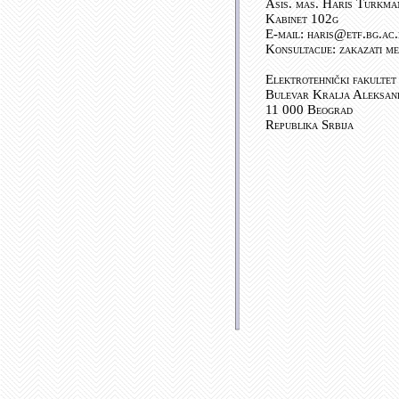
Asis. mas. Haris Turkma
Kabinet 102g
E-mail: haris@etf.bg.ac.
Konsultacije: zakazati m
Elektrotehnički fakultet
Bulevar Kralja Aleksan
11 000 Beograd
Republika Srbija