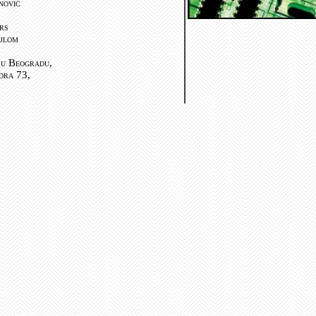
nović
rs
ejlom
 u Beogradu,
dra 73,