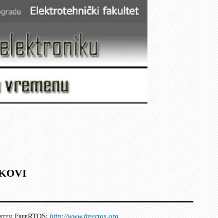
kovi
 sistem FreeRTOS:
http://www.freertos.org