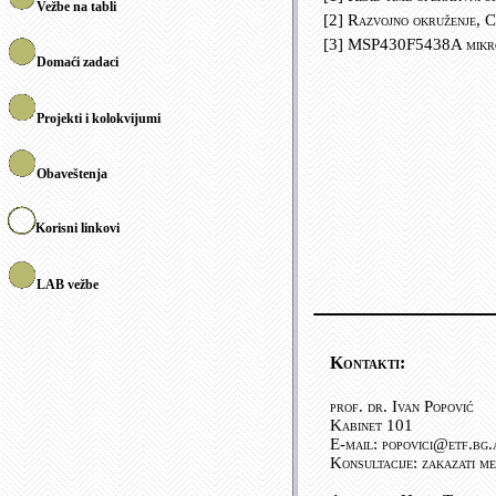
Vežbe na tabli
[2] Razvojno okruženje, 
[3] MSP430F5438A mikr
Domaći zadaci
Projekti i kolokvijumi
Obaveštenja
Korisni linkovi
LAB vežbe
Kontakti:
prof. dr. Ivan Popović
Kabinet 101
E-mail: popovici@etf.bg.
Konsultacije: zakazati m