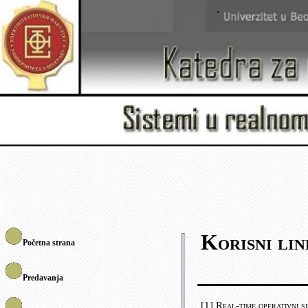
Korisni lin
Početna strana
Predavanja
[1] Real-time operativni