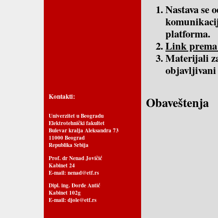
Nastava se o
komunikacij
platforma.
Link prema 
Materijali z
objavljivani
Kontakti:
Obaveštenja
Univerzitet u Beogradu
Elektrotehnički fakultet
Bulevar kralja Aleksandra 73
11000 Beograd
Republika Srbija
Prof. dr Nenad Jovičić
Kabinet 24
E-mail:
nenad@etf.rs
Dipl. ing. Đorđe Antić
Kabinet 102g
E-mail:
djole@etf.rs