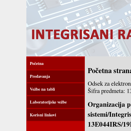
Početna
Početna stran
Predavanja
Odsek za elektron
Vežbe na tabli
Šifra predmeta:
Laboratorijske vežbe
Organizacija 
sistemi/Integri
Korisni linkovi
13E044IRS/19E