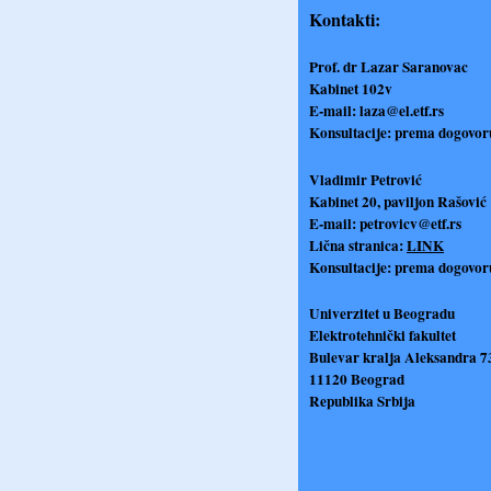
Kontakti:
Prof. dr Lazar Saranovac
Kabinet 102v
E-mail:
laza@el.etf.rs
Konsultacije: prema dogovor
Vladimir Petrović
Kabinet 20, paviljon Rašović
E-mail:
petrovicv@etf.rs
Lična stranica:
LINK
Konsultacije: prema dogovor
Univerzitet u Beogradu
Elektrotehnički fakultet
Bulevar kralja Aleksandra 7
11120 Beograd
Republika Srbija