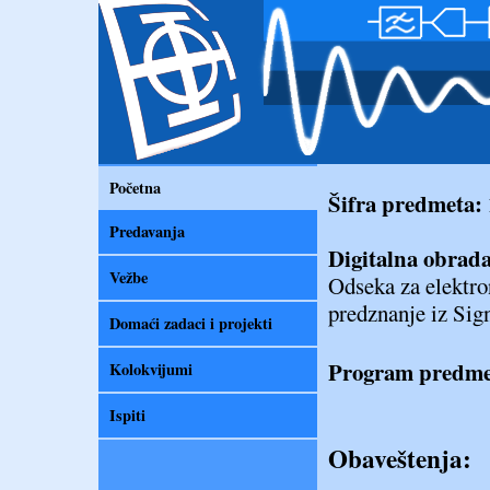
Početna
Šifra predmeta
Predavanja
Digitalna obrada
Vežbe
Odseka za elektro
predznanje iz Sign
Domaći zadaci i projekti
Program predm
Kolokvijumi
Ispiti
Obaveštenja: