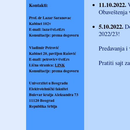
11.10.2022.
Kontakti:
Obaveštenja v
Prof. dr Lazar Saranovac
Kabinet 102v
5.10.2022.
Do
E-mail:
laza@el.etf.rs
2022/23!
Konsultacije: prema dogovoru
Predavanja i 
Vladimir Petrović
Kabinet 20, paviljon Rašović
E-mail:
petrovicv@etf.rs
Pratiti sajt 
Lična stranica:
LINK
Konsultacije: prema dogovoru
Univerzitet u Beogradu
Elektrotehnički fakultet
Bulevar kralja Aleksandra 73
11120 Beograd
Republika Srbija