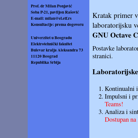
Prof. dr Milan Ponjavić
Soba P-21, paviljon Rašović
Kratak primer 
E-mail:
milan@el.etf.rs
laboratorijsku 
Konsultacije: prema dogovoru
GNU Octave Co
Univerzitet u Beogradu
Elektrotehnički fakultet
Postavke laborator
Bulevar kralja Aleksandra 73
stranici.
11120 Beograd
Republika Srbija
Laboratorijske
Kontinualni i
Impulsni i pr
Teams!
Analiza i sin
Dostupan na