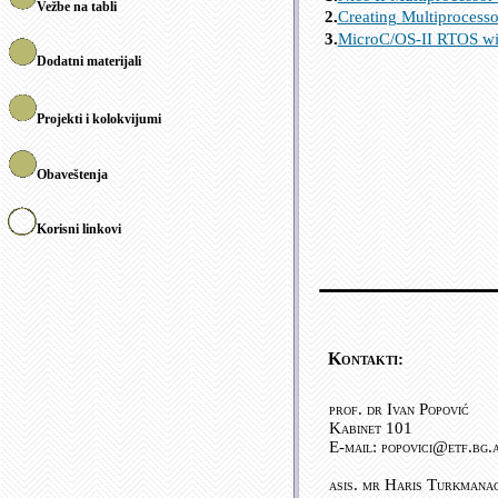
Vežbe na tabli
2.
Creating
Multiprocesso
3.
MicroC
/
OS-II
RTOS
wi
Dodatni materijali
Projekti i kolokvijumi
Obaveštenja
Korisni linkovi
Kontakti
:
prof. dr Ivan Popović
Kabinet 101
E-mail: popovici@etf.bg.
asis. mr Haris Turkmana