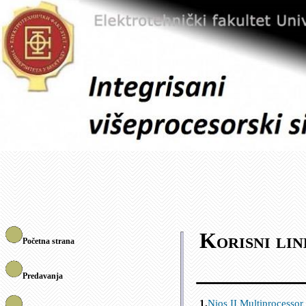
Korisni lin
Početna strana
Predavanja
1.
Nios
II
Multiprocessor